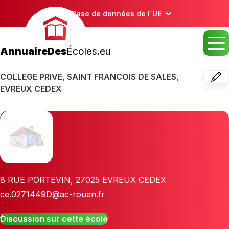
Base de données de l´UE
AnnuaireDes
Écoles.eu
COLLEGE PRIVE, SAINT FRANCOIS DE SALES,
EVREUX CEDEX
8 RUE PORTEVIN
,
27025
EVREUX CEDEX
ce.0271449D@ac-rouen.fr
Discussion sur cette école