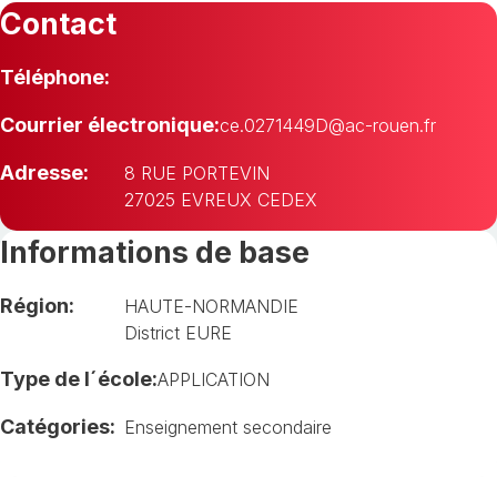
Contact
Téléphone:
Courrier électronique:
ce.0271449D@ac-rouen.fr
Adresse:
8 RUE PORTEVIN
27025 EVREUX CEDEX
Informations de base
Région:
HAUTE-NORMANDIE
District EURE
Type de l´école:
APPLICATION
Catégories:
Enseignement secondaire