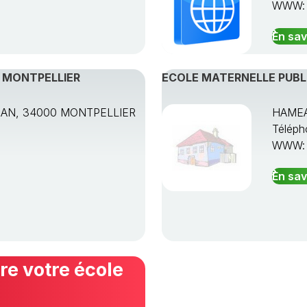
WWW
En sav
, MONTPELLIER
ECOLE MATERNELLE PUBL
AN, 34000 MONTPELLIER
HAMEA
Téléph
WWW
En sav
e votre école