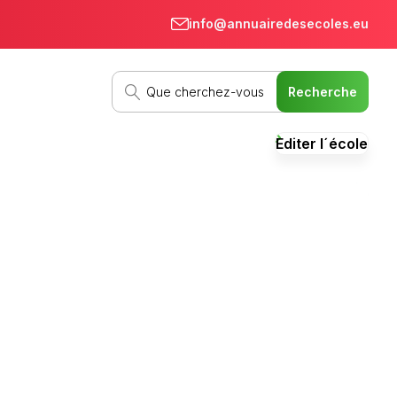
info@annuairedesecoles.eu
Editer l´école