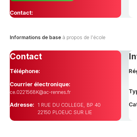
Contact:
Informations de base
à propos de l'école
Contact
I
Téléphone:
Ré
Courrier électronique:
Typ
ce.0221568K@ac-rennes.fr
Ca
Adresse:
1 RUE DU COLLEGE, BP 40
22150 PLOEUC SUR LIE