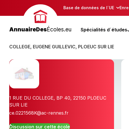
Base de données de l´UE
Enre
AnnuaireDes
Écoles.eu
Spécialités d´études
COLLEGE, EUGENE GUILLEVIC, PLOEUC SUR LIE
1 RUE DU COLLEGE, BP 40
,
22150
PLOEUC
SUR LIE
ce.0221568K@ac-rennes.fr
Discussion sur cette école