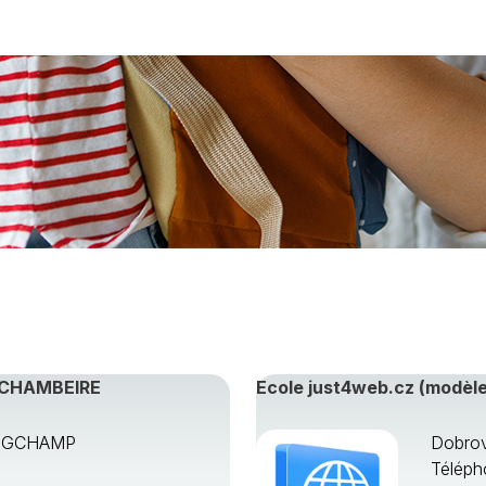
 région
-CHAMBEIRE
Ecole just4web.cz (modèle
ONGCHAMP
Dobrov
Téléph