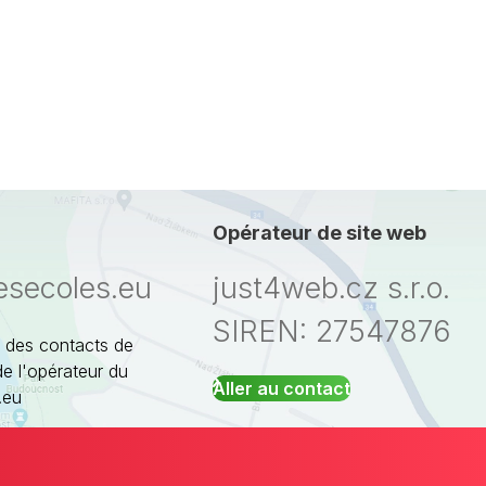
Opérateur de site web
esecoles.eu
just4web.cz s.r.o.
SIREN: 27547876
 des contacts de
de l'opérateur du
Aller au contact
.eu