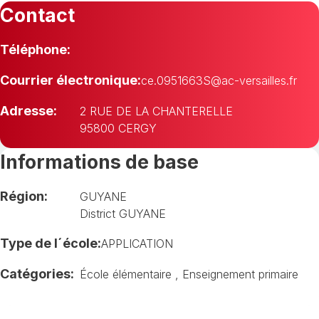
Contact
Téléphone:
Courrier électronique:
ce.0951663S@ac-versailles.fr
Adresse:
2 RUE DE LA CHANTERELLE
95800 CERGY
Informations de base
Région:
GUYANE
District GUYANE
Type de l´école:
APPLICATION
Catégories:
École élémentaire
,
Enseignement primaire