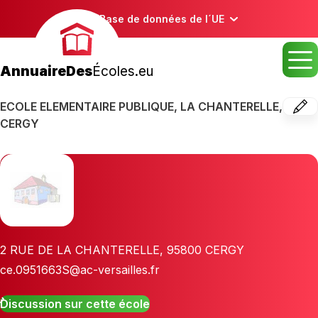
Base de données de l´UE
AnnuaireDes
Écoles.eu
ECOLE ELEMENTAIRE PUBLIQUE, LA CHANTERELLE,
CERGY
2 RUE DE LA CHANTERELLE
,
95800
CERGY
ce.0951663S@ac-versailles.fr
Discussion sur cette école