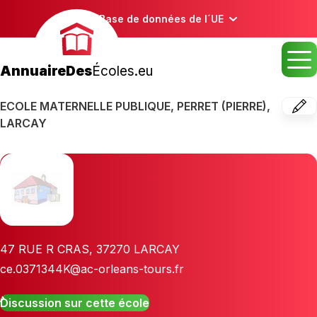
Base de données de l´UE
AnnuaireDes
Écoles.eu
ECOLE MATERNELLE PUBLIQUE, PERRET (PIERRE),
LARCAY
47 RUE R CRAS
,
37270
LARCAY
ce.0371344K@ac-orleans-tours.fr
Discussion sur cette école