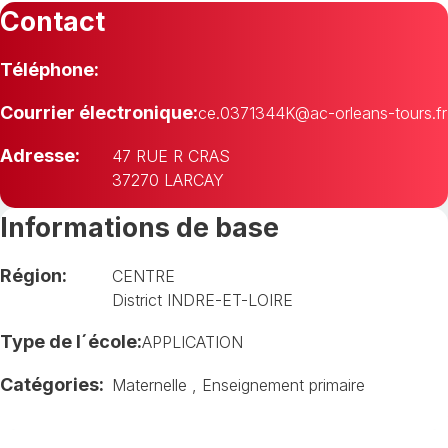
Contact
Téléphone:
Courrier électronique:
ce.0371344K@ac-orleans-tours.fr
Adresse:
47 RUE R CRAS
37270 LARCAY
Informations de base
Région:
CENTRE
District INDRE-ET-LOIRE
Type de l´école:
APPLICATION
Catégories:
Maternelle
,
Enseignement primaire