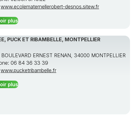
:
www.ecolematernellerobert-desnos.sitew.fr
oir plus
E, PUCK ET RIBAMBELLE, MONTPELLIER
S BOULEVARD ERNEST RENAN, 34000 MONTPELLIER
one: 06 84 36 33 39
:
www.pucketribambelle.fr
oir plus