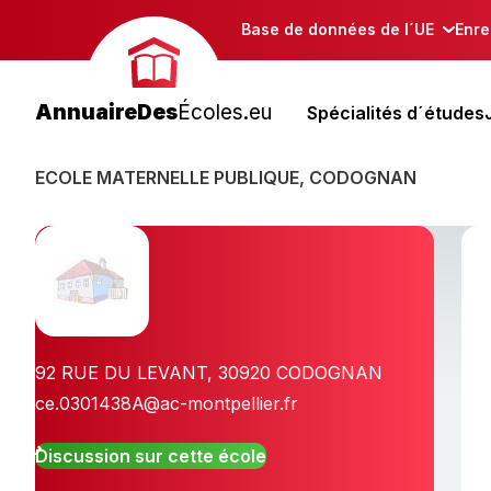
Base de données de l´UE
Enre
AnnuaireDes
Écoles.eu
Spécialités d´études
ECOLE MATERNELLE PUBLIQUE, CODOGNAN
92 RUE DU LEVANT
,
30920
CODOGNAN
ce.0301438A@ac-montpellier.fr
Discussion sur cette école