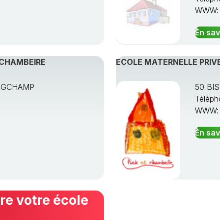
WWW
En sav
-CHAMBEIRE
ECOLE MATERNELLE PRIVE
ONGCHAMP
50 BI
Téléph
WWW
En sav
e votre école