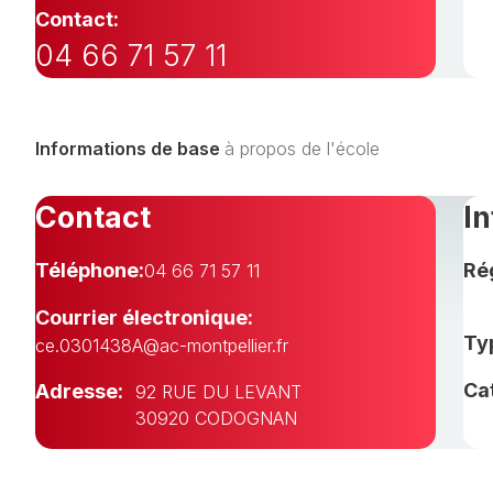
Contact:
04 66 71 57 11
Informations de base
à propos de l'école
Contact
I
Téléphone:
Ré
04 66 71 57 11
Courrier électronique:
Typ
ce.0301438A@ac-montpellier.fr
Ca
Adresse:
92 RUE DU LEVANT
30920 CODOGNAN