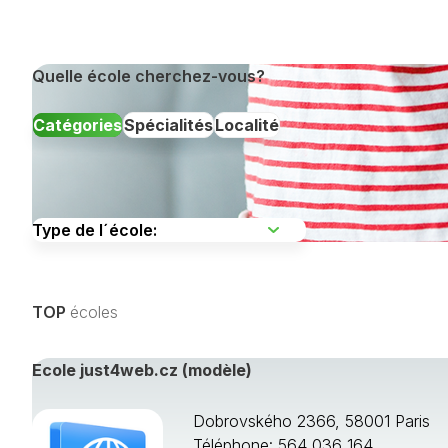
Quelle école cherchez-vous?
Catégories
Spécialités
Localité
Choisissez une
TOP
écoles
Afficher toutes les spécialités de formation »
Ecole just4web.cz (modèle)
Dobrovského 2366, 58001 Paris
Téléphone: 564 036 164