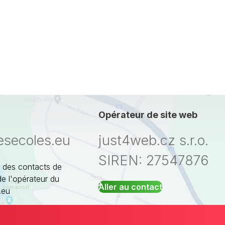
Opérateur de site web
esecoles.eu
just4web.cz s.r.o.
SIREN: 27547876
 des contacts de
de l'opérateur du
Aller au contact
.eu