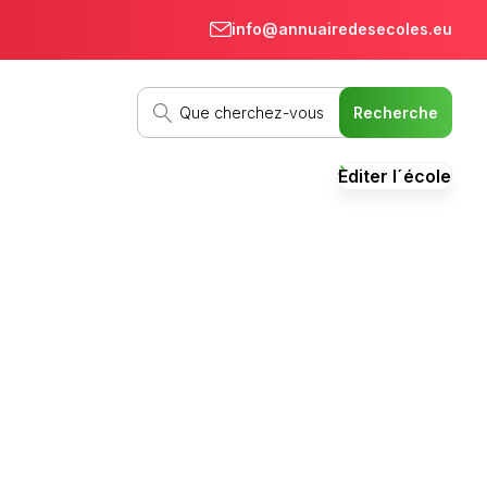
info@annuairedesecoles.eu
Editer l´école