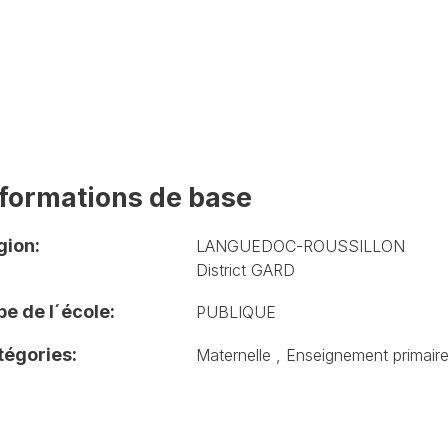
nformations de base
gion:
LANGUEDOC-ROUSSILLON
District GARD
e de l´école:
PUBLIQUE
tégories:
Maternelle
,
Enseignement primair