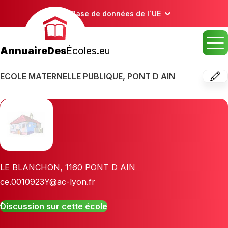
Base de données de l´UE
AnnuaireDes
Écoles.eu
ECOLE MATERNELLE PUBLIQUE, PONT D AIN
LE BLANCHON
,
1160
PONT D AIN
ce.0010923Y@ac-lyon.fr
Discussion sur cette école