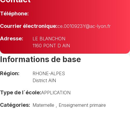
Téléphone:
Courrier électronique:
ce.0010923Y@ac-lyon.fr
Adresse:
LE BLANCHON
1160 PONT D AIN
Informations de base
Région:
RHONE-ALPES
District AIN
Type de l´école:
APPLICATION
Catégories:
Maternelle
,
Enseignement primaire