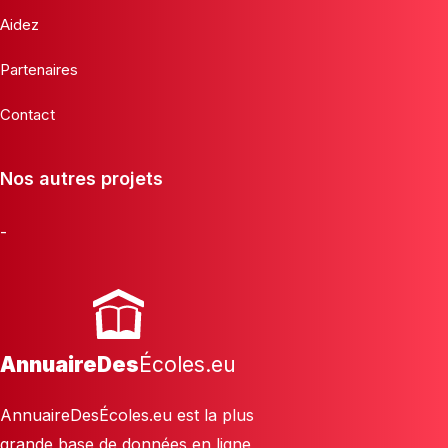
Aidez
Partenaires
Contact
Nos autres projets
-
AnnuaireDes
Écoles.eu
AnnuaireDesÉcoles.eu est la plus
grande base de données en ligne