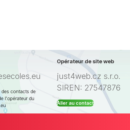
Opérateur de site web
esecoles.eu
just4web.cz s.r.o.
SIREN: 27547876
 des contacts de
de l'opérateur du
Aller au contact
.eu