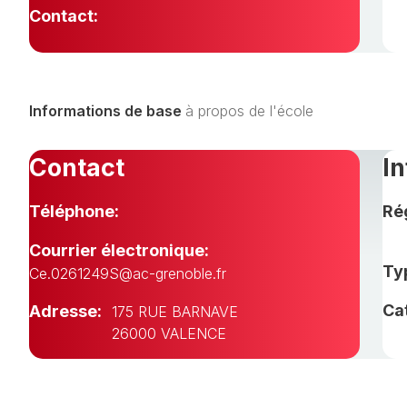
Contact:
Informations de base
à propos de l'école
Contact
I
Téléphone:
Ré
Courrier électronique:
Typ
Ce.0261249S@ac-grenoble.fr
Ca
Adresse:
175 RUE BARNAVE
26000 VALENCE