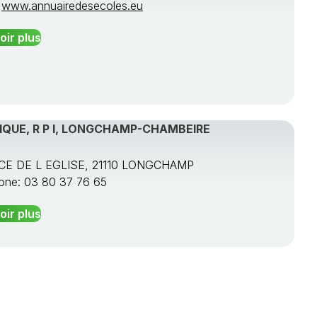
:
www.annuairedesecoles.eu
oir plus
QUE, R P I, LONGCHAMP-CHAMBEIRE
ACE DE L EGLISE, 21110 LONGCHAMP
one: 03 80 37 76 65
oir plus