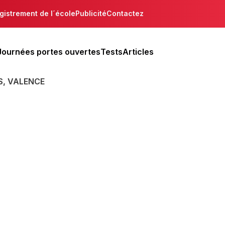
gistrement de l´école
Publicité
Contactez
Journées portes ouvertes
Tests
Articles
S, VALENCE