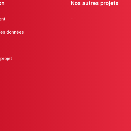
on
Nos autres projets
-
ent
 des données
projet