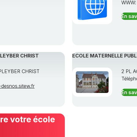
WWW
En sav
PLEYBER CHRIST
ECOLE MATERNELLE PUBLI
PLEYBER CHRIST
2 PL 
Téléph
desnos.sitew.fr
En sav
e votre école