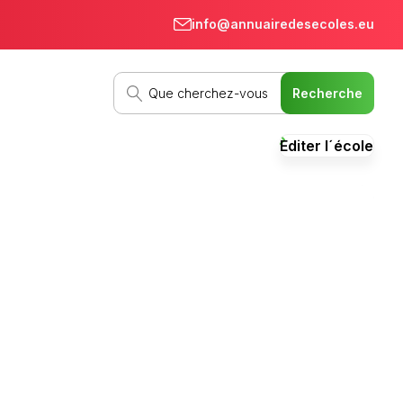
info@annuairedesecoles.eu
Editer l´école