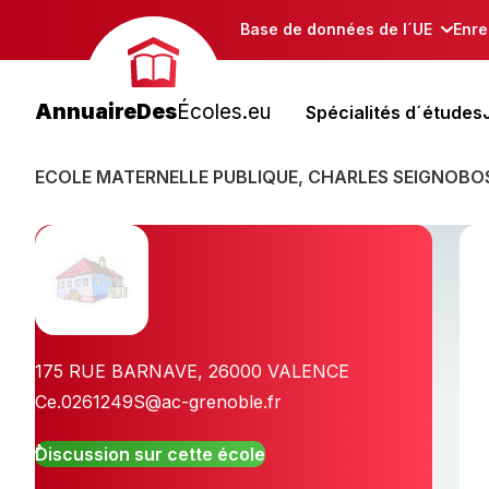
Base de données de l´UE
Enre
AnnuaireDes
Écoles.eu
Spécialités d´études
ECOLE MATERNELLE PUBLIQUE, CHARLES SEIGNOBO
175 RUE BARNAVE
,
26000
VALENCE
Ce.0261249S@ac-grenoble.fr
Discussion sur cette école