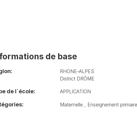
nformations de base
gion:
RHONE-ALPES
District DRÔME
e de l´école:
APPLICATION
tégories:
Maternelle
,
Enseignement primair