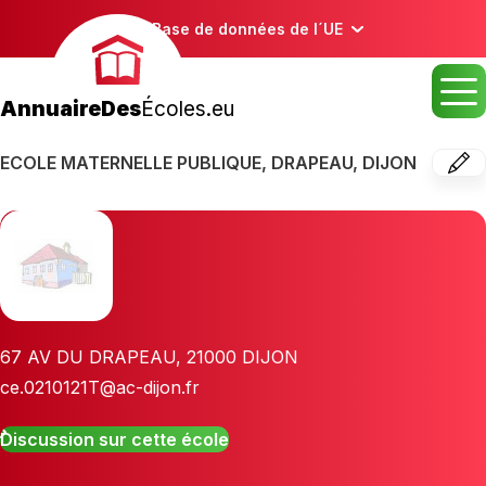
Base de données de l´UE
AnnuaireDes
Écoles.eu
ECOLE MATERNELLE PUBLIQUE, DRAPEAU, DIJON
67 AV DU DRAPEAU
,
21000
DIJON
ce.0210121T@ac-dijon.fr
Discussion sur cette école