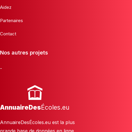
Aidez
Partenaires
Contact
Nos autres projets
-
AnnuaireDes
Écoles.eu
AnnuaireDesÉcoles.eu est la plus
grande base de données en ligne