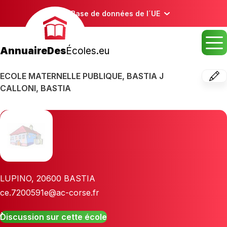
Base de données de l´UE
AnnuaireDes
Écoles.eu
ECOLE MATERNELLE PUBLIQUE, BASTIA J
CALLONI, BASTIA
LUPINO
,
20600
BASTIA
ce.7200591e@ac-corse.fr
Discussion sur cette école