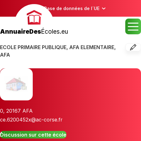
Base de données de l´UE
AnnuaireDes
Écoles.eu
ECOLE PRIMAIRE PUBLIQUE, AFA ELEMENTAIRE,
AFA
0
,
20167
AFA
ce.6200452x@ac-corse.fr
Discussion sur cette école