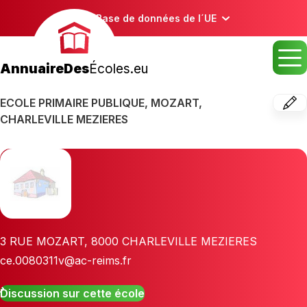
Base de données de l´UE
AnnuaireDes
Écoles.eu
ECOLE PRIMAIRE PUBLIQUE, MOZART,
CHARLEVILLE MEZIERES
3 RUE MOZART
,
8000
CHARLEVILLE MEZIERES
ce.0080311v@ac-reims.fr
Discussion sur cette école