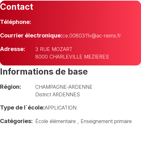
Contact
Téléphone:
Courrier électronique:
ce.0080311v@ac-reims.fr
Adresse:
3 RUE MOZART
8000 CHARLEVILLE MEZIERES
Informations de base
Région:
CHAMPAGNE-ARDENNE
District ARDENNES
Type de l´école:
APPLICATION
Catégories:
École élémentaire
,
Enseignement primaire