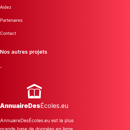
Aidez
Partenaires
Contact
Nos autres projets
-
AnnuaireDes
Écoles.eu
AnnuaireDesÉcoles.eu est la plus
grande base de données en ligne