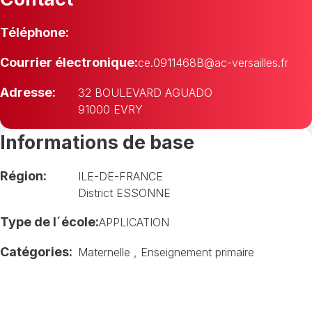
Téléphone:
Courrier électronique:
ce.0911468B@ac-versailles.fr
Adresse:
32 BOULEVARD AGUADO
91000 EVRY
Informations de base
Région:
ILE-DE-FRANCE
District ESSONNE
Type de l´école:
APPLICATION
Catégories:
Maternelle
,
Enseignement primaire