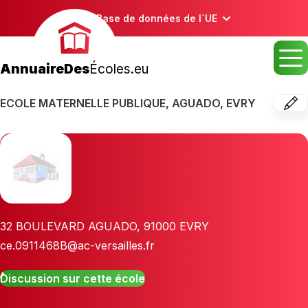
Base de données de l´UE
AnnuaireDes
Écoles.eu
ECOLE MATERNELLE PUBLIQUE, AGUADO, EVRY
32 BOULEVARD AGUADO
,
91000
EVRY
ce.0911468B@ac-versailles.fr
Discussion sur cette école