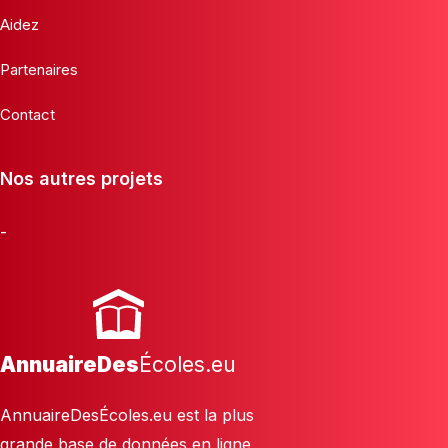
Aidez
Partenaires
Contact
Nos autres projets
-
AnnuaireDes
Écoles.eu
AnnuaireDesÉcoles.eu est la plus
grande base de données en ligne