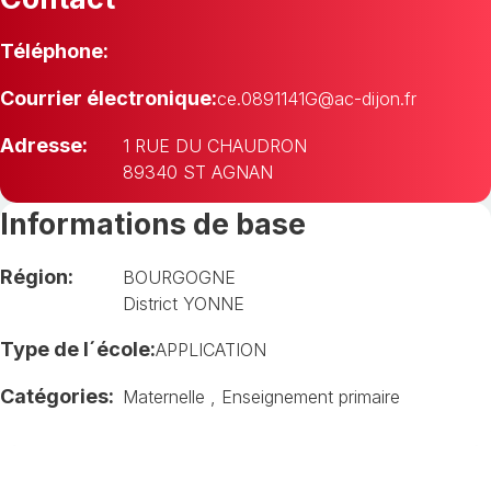
Téléphone:
Courrier électronique:
ce.0891141G@ac-dijon.fr
Adresse:
1 RUE DU CHAUDRON
89340 ST AGNAN
Informations de base
Région:
BOURGOGNE
District YONNE
Type de l´école:
APPLICATION
Catégories:
Maternelle
,
Enseignement primaire