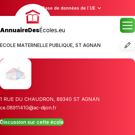
Base de données de l´UE
AnnuaireDes
Écoles.eu
ECOLE MATERNELLE PUBLIQUE, ST AGNAN
1 RUE DU CHAUDRON
,
89340
ST AGNAN
ce.0891141G@ac-dijon.fr
Discussion sur cette école