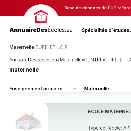
Base de données de l´UE
Enre
AnnuaireDes
Écoles.eu
Spécialités d´études
Maternelle
EURE-ET-LOIR
AnnuaireDesÉcoles.eu
»
Maternelle
»
CENTRE
»
EURE-ET-L
maternelle
ECOLE MATERNELL
Type de l´école: 