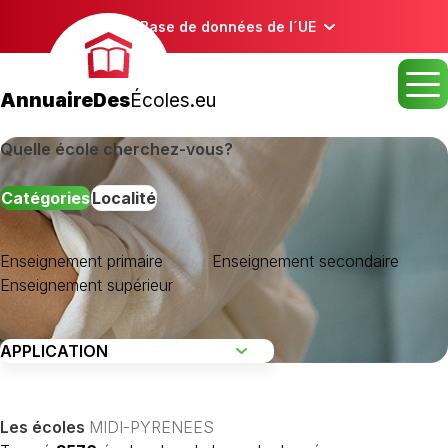
Base de données de l´UE
AnnuaireDes
Écoles.eu
Quelle école cherchez-vous?
Catégories
Localité
Enseignement primaire
Enseignement secondaire
Enseignement supérieur
Les écoles
MIDI-PYRENEES