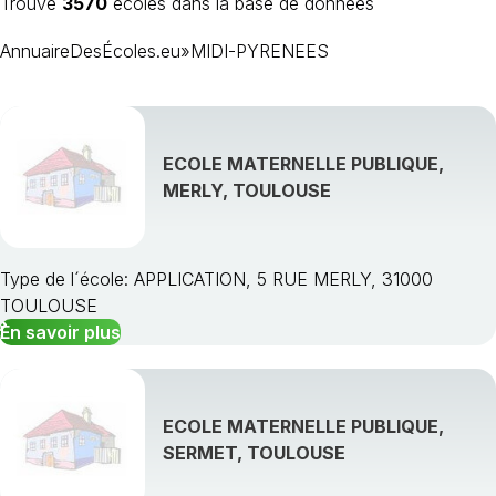
Trouvé
3570
écoles dans la base de données
AnnuaireDesÉcoles.eu
»
MIDI-PYRENEES
ECOLE MATERNELLE PUBLIQUE,
MERLY, TOULOUSE
ARIÈGE
AVEYRON
Type de l´école: APPLICATION, 5 RUE MERLY, 31000
GERS
TOULOUSE
HAUTE-GARONNE
En savoir plus
HAUTES-PYRÉNÉES
LOT
TARN
ECOLE MATERNELLE PUBLIQUE,
TARN-ET-GARONNE
SERMET, TOULOUSE