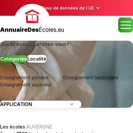
Base de données de l´UE
AnnuaireDes
Écoles.eu
Quelle école cherchez-vous?
Catégories
Localité
Enseignement primaire
Enseignement secondaire
Enseignement supérieur
ALLIER
CANTAL
HAUTE-LOIRE
Les écoles
AUVERGNE
PUY-DE-DÔME