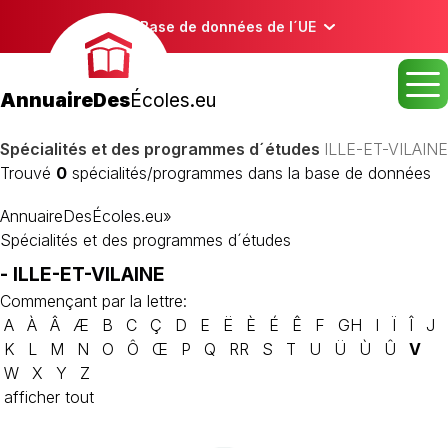
Base de données de l´UE
AnnuaireDes
Écoles.eu
Spécialités et des programmes d´études
ILLE-ET-VILAINE
Trouvé
0
spécialités/programmes dans la base de données
AnnuaireDesÉcoles.eu
»
Spécialités et des programmes d´études
- ILLE-ET-VILAINE
Commençant par la lettre:
A
À
Â
Æ
B
C
Ç
D
E
Ë
È
É
Ê
F
GH
I
Ï
Î
J
K
L
M
N
O
Ô
Œ
P
Q
RR
S
T
U
Ü
Ù
Û
V
W
X
Y
Z
afficher tout